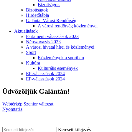
Bizottságok
Bizottságok
Hirdetőtábla
Galántai Városi Rendőrség
A városi rendőrség közleményei
Aktualitások
Parlamenti választások 2023
Népszavazás 2023
A városi hivatal hírei és közleményei
Sport
Közlemények a sportban
Kultúra
Kulturális események
EP-választások 2024
EP-választások 2024
Üdvözöljük Galántán!
Webtérkép
Szenior változat
Nyomtatás
Keresett kifejezés