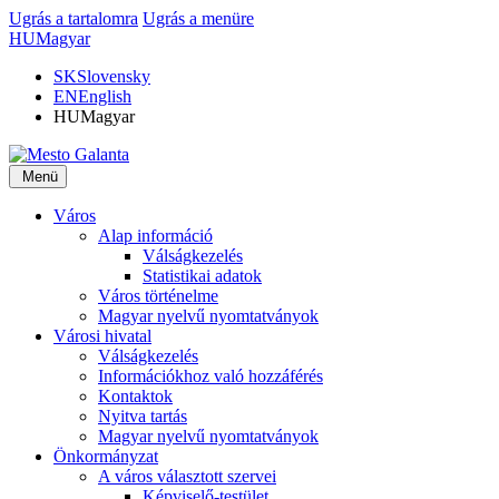
Ugrás a tartalomra
Ugrás a menüre
HU
Magyar
SK
Slovensky
EN
English
HU
Magyar
Menü
Város
Alap információ
Válságkezelés
Statistikai adatok
Város történelme
Magyar nyelvű nyomtatványok
Városi hivatal
Válságkezelés
Információkhoz való hozzáférés
Kontaktok
Nyitva tartás
Magyar nyelvű nyomtatványok
Önkormányzat
A város választott szervei
Képviselő-testület