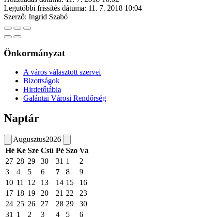
Legutóbbi frissítés dátuma:
11. 7. 2018 10:04
Szerző:
Ingrid Szabó
Önkormányzat
A város választott szervei
Bizottságok
Hirdetőtábla
Galántai Városi Rendőrség
Naptár
Augusztus
2026
Hé
Ke
Sze
Csü
Pé
Szo
Va
27
28
29
30
31
1
2
3
4
5
6
7
8
9
10
11
12
13
14
15
16
17
18
19
20
21
22
23
24
25
26
27
28
29
30
31
1
2
3
4
5
6