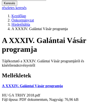
Keresés
részletes keresés
Kezdőlap
Önkormányzat
Hirdetőtábla
A XXXIV. Galántai Vásár programja
A XXXIV. Galántai Vásár
programja
Tájékoztató a XXXIV. Galántai Vásár programjáról és
kísérőrendezvényeiről
Mellékletek
A XXXIV. Galántai Vásár programja
HU GA TRHY 2018.pdf
Fájl típusa: PDF dokumentum, Nagyság: 76,96 kB